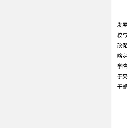
发展
校与
改促
略定
学院
于突
干部