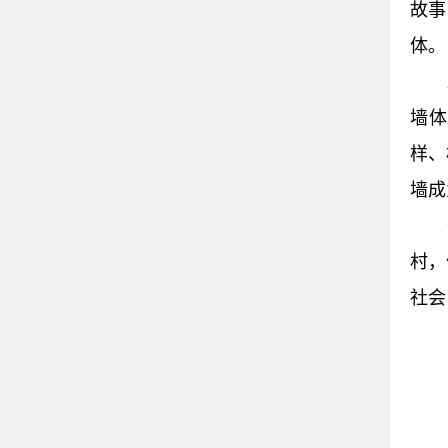
故事
体。
墙体
样、
墙成
村，
社会