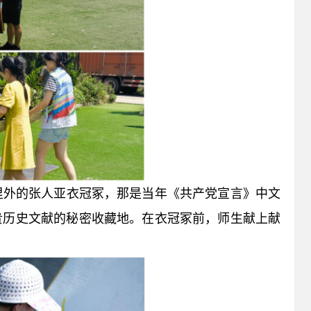
里外的张人亚衣冠冢，那是当年《共产党宣言》中文
贵历史文献的秘密收藏地。在衣冠冢前，师生献上献