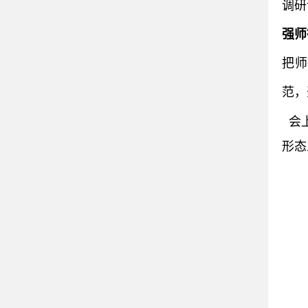
调研
强师
把师
范，
会上
形态