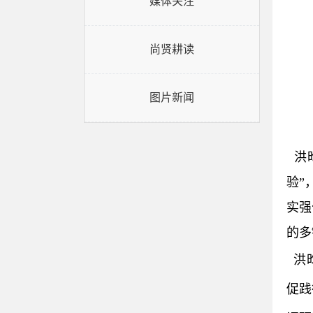
媒体关注
尚贤耕读
图片新闻
洪昀
验”
实强
的多
洪昀
促践