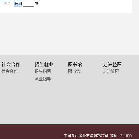
尾页
页
社会合作
招生就业
图书馆
走进暨阳
社会合作
招生指南
图书馆
走进暨阳
就业指导
中国浙江诸暨市浦阳路77号 邮编：311800