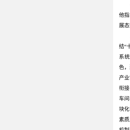
他指
展态
结“
系统
色，
产业
衔接
车间
块化
素质
机制