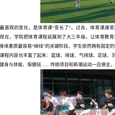
最直观的变化，是体育课“变长了”。过去，体育课通常
现在，学院把体育课程延展到了大三年级，让体育教育
身体素质最容易“掉线”的关键阶段，学生依然拥有固定
课程内容也丰富了起来：篮球、排球、气排球、足球、
健身与体能、保健班……传统项目和新潮运动一应俱全，