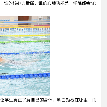
导。谁的核心力量弱，谁的心肺功能差，学院都会“心
，让学生真正了解自己的身体，明白短板在哪里，而