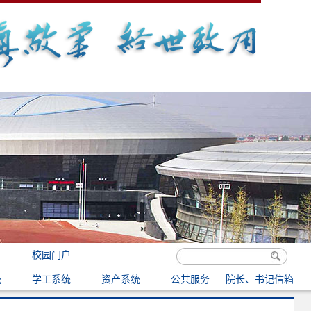
校园门户
统
学工系统
资产系统
公共服务
院长、书记信箱