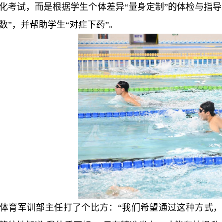
化考试，而是根据学生个体差异“量身定制”的体检与指
数”，并帮助学生“对症下药”。
体育军训部主任打了个比方：“我们希望通过这种方式