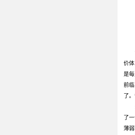
价体
是每
前临
了。
了一
薄弱