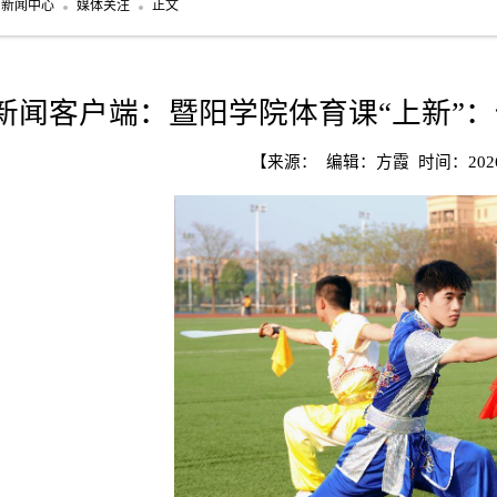
新闻中心
媒体关注
正文
新闻客户端：暨阳学院体育课“上新”：体
【来源： 编辑：方霞 时间：2026-