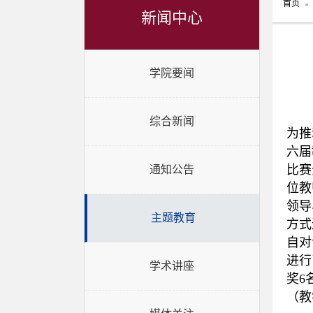
首页
新闻中心
学院要闻
综合新闻
为推
六届
比赛
通知公告
位教
领导
主题教育
方式
自对
进行
学术讲座
奖6
（教