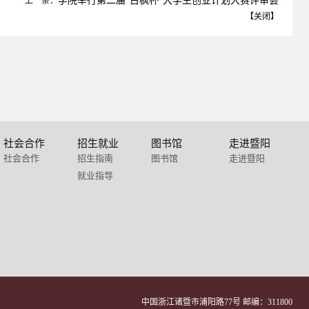
学院举行第二届“古枫杯”大学生创业计划大赛评审会
上一条：
【
关闭
】
社会合作
招生就业
图书馆
走进暨阳
社会合作
招生指南
图书馆
走进暨阳
就业指导
中国浙江诸暨市浦阳路77号 邮编：311800