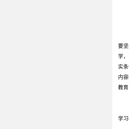
要坚
学，
实条
内容
教育
学习