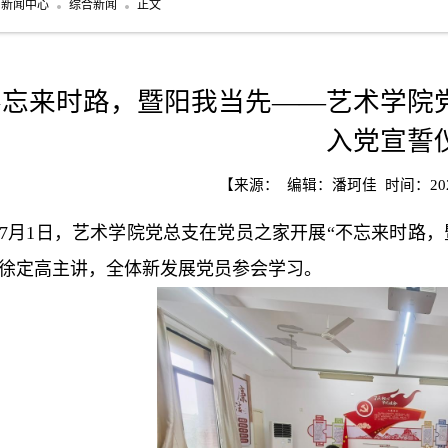
新闻中心
综合新闻
正文
不忘来时路，暨阳我当先——艺术学院
入党宣誓
【来源： 编辑：潘珂佳 时间：2026
7月1日，艺术学院党总支在党员之家开展“不忘来时路
徐定高主讲，全体新发展党员参会学习。