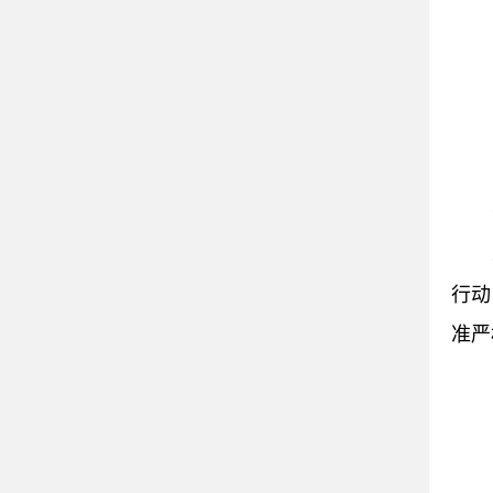
行动
准严