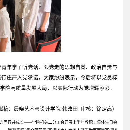
牢青年学子听党话、跟党走的思想自觉、政治自觉与
践行庄严入党承诺。大家纷纷表示，今后将以党员标
入学院高质量发展大局，以实际行动为党增辉添彩。
拟稿：晨晓艺术与设计学院
韩改田
审核：徐定高）
聚力同行共成长——学院机关二分工会开展上半年教职工集体生日会
——园林学院“赤心筑梦者”宣讲团再获全国大学生千支志愿宣讲团