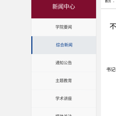
首页
新闻中心
学院要闻
综合新闻
通知公告
书记
主题教育
学术讲座