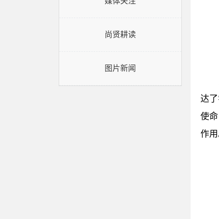
媒体关注
尚贤耕读
图片新闻
达了
使命
作用