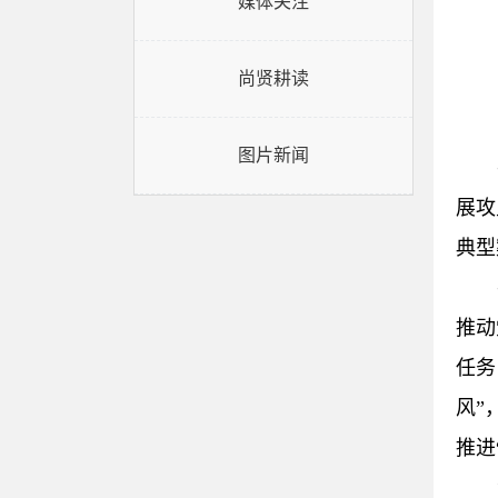
媒体关注
尚贤耕读
图片新闻
展攻
典型
推动
任务
风”
推进