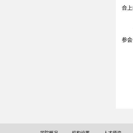
合上
参会