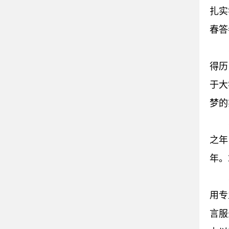
扎实
春答
得历
于大
梦的
之年
年。
用专
言服