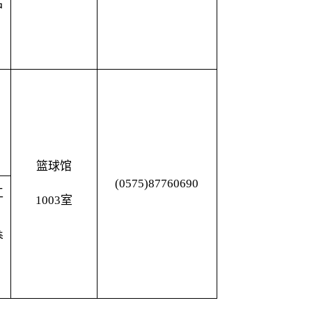
护
篮球馆
(0575)87760690
工
1003室
养