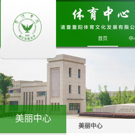
首页
中
美丽中心
美丽中心