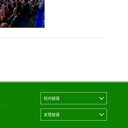
校内链接
友情链接