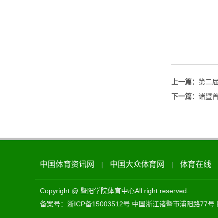
上一篇：
第二届
下一篇：
诸暨首
中国体育资讯网
中国大众体育网
体育在线
|
|
Copyright @ 暨阳学院体育中心All right reserved.
备案号：浙ICP备15003512号 中国浙江诸暨市浦阳路77号 