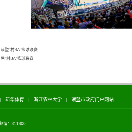
诸暨“村BA”篮球联赛
届“村BA”篮球联赛
新华体育
浙江农林大学
诸暨市政府门户网站
|
|
|
邮编：311800